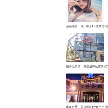
清丽绝俗！肇庆哪个ktv能带走-
服务品质高！肇庆最开放荤的KT
出差必看！肇庆荤的ktv真空坐台