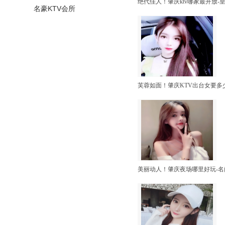
绝代佳人！肇庆ktv哪家最开放-
名豪KTV会所
芙蓉如面！肇庆KTV出台女要多
美丽动人！肇庆夜场哪里好玩-名