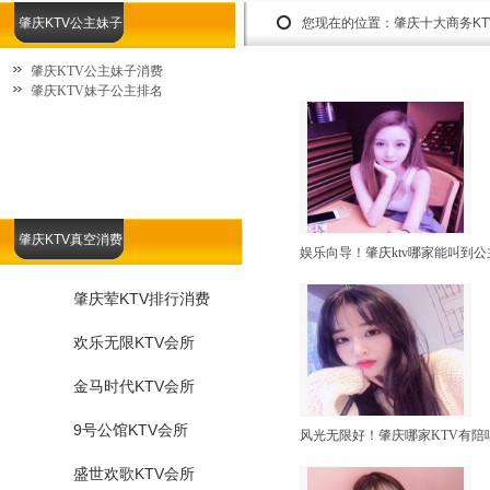
肇庆KTV公主妹子
您现在的位置：
肇庆十大商务K
肇庆KTV公主妹子消费
肇庆KTV妹子公主排名
肇庆KTV真空消费
娱乐向导！肇庆ktv哪家能叫到公
肇庆荤KTV排行消费
欢乐无限KTV会所
金马时代KTV会所
9号公馆KTV会所
风光无限好！肇庆哪家KTV有陪
盛世欢歌KTV会所