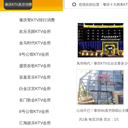
肇庆KTV真空消费
您现在的位置：
肇庆十大商务K
肇庆荤KTV排行消费
欢乐无限KTV会所
金马时代KTV会所
9号公馆KTV会所
风华绝代！肇庆KTV出台女要多少
盛世欢歌KTV会所
皇嘉音乐KTV会所
白金汉宫KTV会所
名门歌会KTV会所
心动不已！肇庆ktv真空陪唱公主
8号公馆KTV会所
共2条 每页20条 页次：1/1
汇海娱乐KTV会所