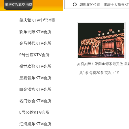
肇庆KTV真空消费
您现在的位置：
肇庆十大商务K
肇庆荤KTV排行消费
欢乐无限KTV会所
金马时代KTV会所
9号公馆KTV会所
如痴如醉！肇庆ktv哪家最开放-皇
盛世欢歌KTV会所
共1条 每页20条 页次：1/1
皇嘉音乐KTV会所
白金汉宫KTV会所
名门歌会KTV会所
8号公馆KTV会所
汇海娱乐KTV会所