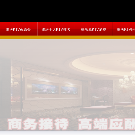
肇庆KTV夜总会
肇庆十大KTV排名
肇庆荤KTV消费
肇庆KTV