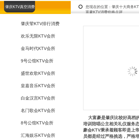
肇庆KTV真空消费
您现在的位置：
肇庆十大商务K
富豪KTV消费价格点评
肇庆荤KTV排行消费
欢乐无限KTV会所
金马时代KTV会所
9号公馆KTV会所
盛世欢歌KTV会所
皇嘉音乐KTV会所
白金汉宫KTV会所
名门歌会KTV会所
大富豪是肇庆比较好高档的
8号公馆KTV会所
培训陪唱公主相关礼仪服务态
豪会KTV秉承着顾客即是上
汇海娱乐KTV会所
员都是经过严格挑选，严格培