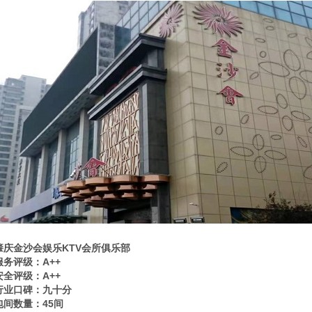
肇庆金沙会娱乐KTV会所俱乐部
服务评级：A++
安全评级：A++
行业口碑：九十分
包间数量：45间