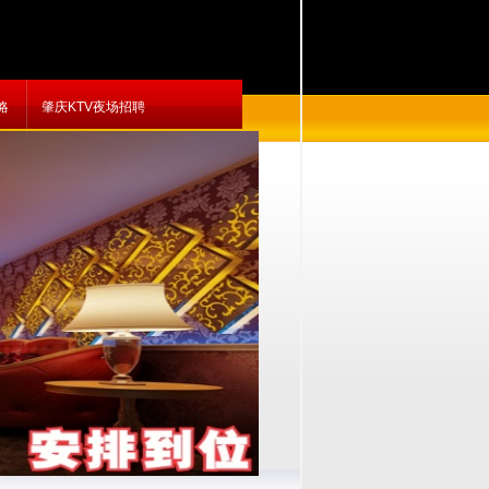
略
肇庆KTV夜场招聘