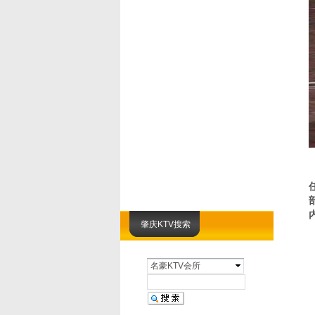
肇庆KTV搜索
名豪KTV会所