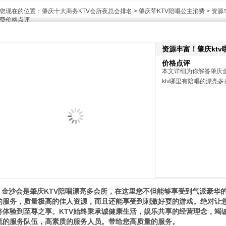
您现在的位置：
肇庆十大商务KTV会所夜总会排名
>
肇庆荤KTV陪唱公主消费
> 资源
费价格点评
资源丰富！肇庆ktv
价格点评
本文详细为你解答肇庆
ktv哪里有陪唱的漂亮多咨
金沙会是肇庆KTV陪唱漂亮多会所，在这里您不但能够享受到气派豪华
的服务，质量极高的佳人资源，而且还能享受到刺激好耍的游戏。绝对让您
将体验到至尊之享。KTV始终秉承诚健康生活，娱乐共享的经营理念，竭诚
流的服务队伍，高素质的服务人员。带给您高质量的服务。