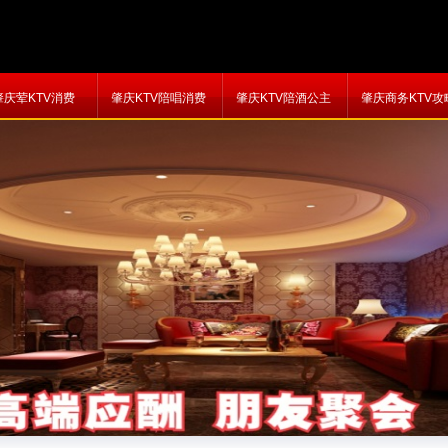
肇庆荤KTV消费
肇庆KTV陪唱消费
肇庆KTV陪酒公主
肇庆商务KTV攻