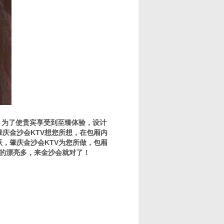
，为了使贵宾享受到至臻体验，设计
庆金沙会KTV想您所想，在包厢内
，肇庆金沙会KTV为您所做，包厢
唱的漂亮多，来金沙会就对了！