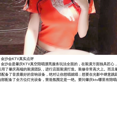
金沙会KTV真实点评
金沙会是肇庆KTV真空陪唱漂亮服务玩法全面的，在装潢方面独具匠心
任用了肇庆高端的装潢团队，进行店面装潢打造。装修非常高大上。而且肇
部配备了音质最好的音响设备，绝对让你想唱就唱；想要在光影中肆意跳跃
内部配备了全方位灯光设备，营造氛围定是一绝。要问肇庆ktv哪里有陪