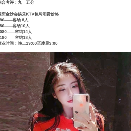
综合考评：九十五分
肇庆金沙会娱乐KTV包厢消费价格
880——容纳 8人
980——容纳10人
1080——容纳14人
1180——容纳18人
营业时间：晚上19:00至凌晨3:00